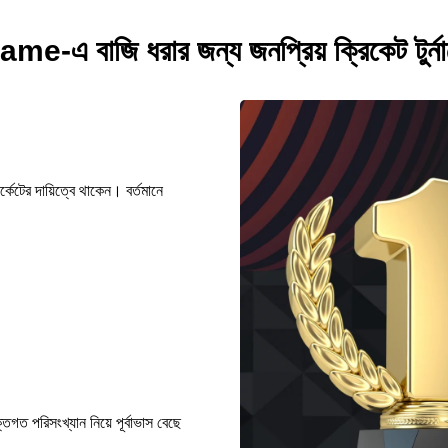
-এ বাজি ধরার জন্য জনপ্রিয় ক্রিকেট টুর্নাম
কেটের দায়িত্বে থাকেন। বর্তমানে
তিগত পরিসংখ্যান নিয়ে পূর্বাভাস বেছে