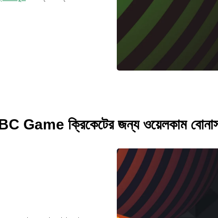
BC Game ক্রিকেটের জন্য ওয়েলকাম বোনা