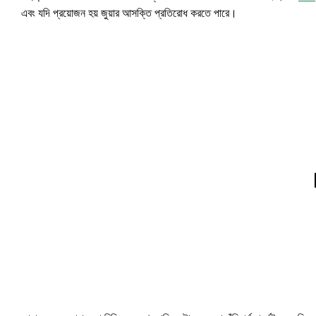
এবং যদি প্রয়োজন হয় জুয়ার আসক্তি প্রতিরোধ করতে পারে।