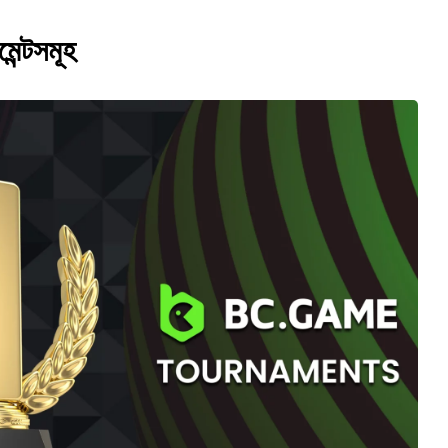
েন্টসমূহ